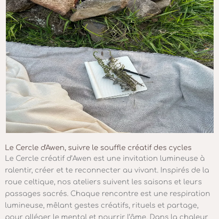
Le Cercle d'Awen, suivre le souffle créatif des cycles
Le Cercle créatif d’Awen est une invitation lumineuse à
ralentir, créer et te reconnecter au vivant. Inspirés de la
roue celtique, nos ateliers suivent les saisons et leurs
passages sacrés. Chaque rencontre est une respiration
lumineuse, mêlant gestes créatifs, rituels et partage,
pour alléger le mental et nourrir l’âme. Dans la chaleur