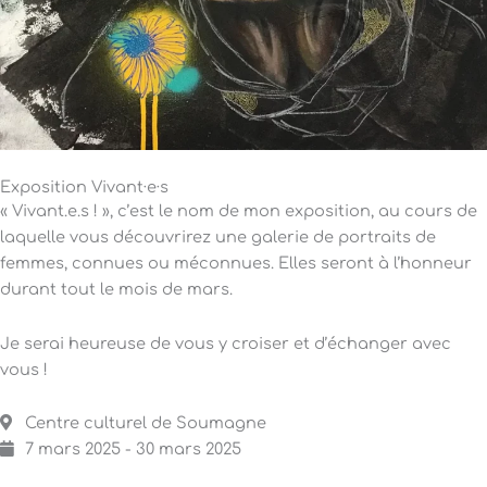
Exposition Vivant·e·s
« Vivant.e.s ! », c’est le nom de mon exposition, au cours de
laquelle vous découvrirez une galerie de portraits de
femmes, connues ou méconnues. Elles seront à l’honneur
durant tout le mois de mars.
Je serai heureuse de vous y croiser et d’échanger avec
vous !
Centre culturel de Soumagne
7 mars 2025 - 30 mars 2025